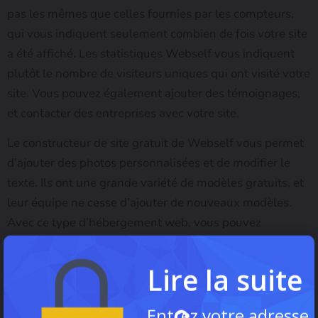
pas les mêmes que celles fournies par les compteurs,
qui vous indiquent seulement combien de fois votre site
a été affiché. Les statistiques Webself vous indiquent
plutôt le nombre de visiteurs uniques qui ont visité votre
site. Vous pouvez également ajouter des témoignages,
et contacter des entreprises avec votre site.
Le constructeur de site gratuit de Webself vous permet
d’ajouter des photos personnalisées et de modifier le
texte. Ils ont une grande variété de modèles gratuits, et
leur équipe ne cesse d’ajouter de nouveaux modèles.
Avec ce type d’hébergement web, vous pouvez
également modifier, déplacer et supprimer du contenu
facilement.
Enfin, WebSelf vous permet
de modifier le
Lire la suite
contenu sans vous soucier de savoir si votre site
s’affichera correctement sur tous les appareils. Peu
Entrez votre adresse