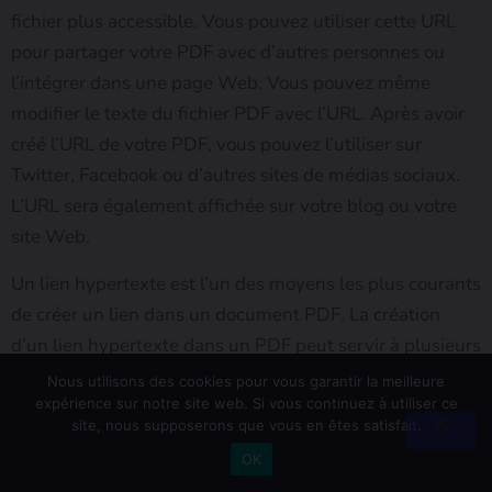
fichier plus accessible. Vous pouvez utiliser cette URL
pour partager votre PDF avec d’autres personnes ou
l’intégrer dans une page Web. Vous pouvez même
modifier le texte du fichier PDF avec l’URL. Après avoir
créé l’URL de votre PDF, vous pouvez l’utiliser sur
Twitter, Facebook ou d’autres sites de médias sociaux.
L’URL sera également affichée sur votre blog ou votre
site Web.
Un lien hypertexte est l’un des moyens les plus courants
de créer un lien dans un document PDF. La création
d’un lien hypertexte dans un PDF peut servir à plusieurs
fins, notamment à diriger les lecteurs vers des
Nous utilisons des cookies pour vous garantir la meilleure
informations supplémentaires et à citer des ressources
expérience sur notre site web. Si vous continuez à utiliser ce
site, nous supposerons que vous en êtes satisfait.
extérieures. Toutefois, vous devez vous assurer que
OK
vous choisissez un format qui prend en charge les