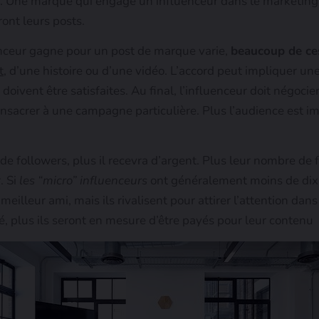
. Une marque qui engage un influenceur dans le marketing e
ont leurs posts.
nceur gagne pour un post de marque varie,
beaucoup de ce
t,
d’une histoire ou d’une vidéo. L’accord peut impliquer un
s doivent être satisfaites. Au final, l’influenceur doit négoci
consacrer à une campagne particulière. Plus l’audience est im
e followers, plus il recevra d’argent. Plus leur nombre de f
. Si
les “micro” influenceurs
ont généralement moins de dix a
 meilleur ami, mais ils rivalisent pour attirer l’attention da
é, plus ils seront en mesure d’être payés pour leur contenu