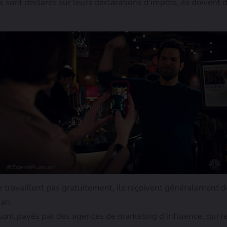
s sont déclarés sur leurs déclarations d’impôts, ils doivent 
 travaillent pas gratuitement, ils reçoivent généralement 
 an.
 sont payés par des agences de marketing d’influence, qui 