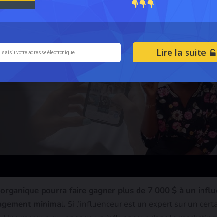
Lire la suite
m
organique pourra faire gagner
plus de 7 000 $ à un infl
gagement minimal.
Si l’influenceur est un expert sur un cert