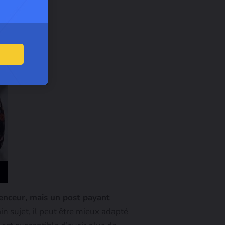
uenceur, mais un post payant
ain sujet, il peut être mieux adapté