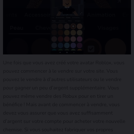
Une fois que vous avez créé votre avatar Roblox, vous
pouvez commencer à le vendre sur votre site. Vous
pouvez le vendre à d’autres utilisateurs ou le vendre
pour gagner un peu d’argent supplémentaire. Vous
pouvez même vendre des Robux pour en tirer un
bénéfice ! Mais avant de commencer à vendre, vous
devez vous assurer que vous avez suffisamment
d’argent sur votre compte pour acheter votre nouvelle
chemise. Si vous souhaitez fabriquer vos propres