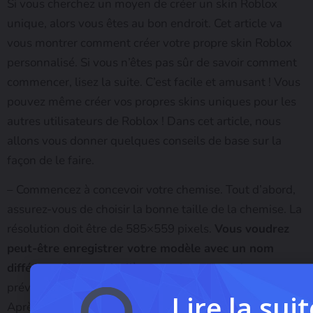
Si vous cherchez un moyen de créer un skin Roblox
unique, alors vous êtes au bon endroit. Cet article va
vous montrer comment créer votre propre skin Roblox
personnalisé. Si vous n’êtes pas sûr de savoir comment
commencer, lisez la suite. C’est facile et amusant ! Vous
pouvez même créer vos propres skins uniques pour les
autres utilisateurs de Roblox ! Dans cet article, nous
allons vous donner quelques conseils de base sur la
façon de le faire.
– Commencez à concevoir votre chemise. Tout d’abord,
assurez-vous de choisir la bonne taille de la chemise. La
résolution doit être de 585×559 pixels.
Vous voudrez
peut-être enregistrer votre modèle avec un nom
différent.
C’est particulièrement important si vous
prévoyez de créer plusieurs chemises ou chapeaux.
Lire la suit
Après cela, il suffit d’ouvrir l’application Créer un Roblox