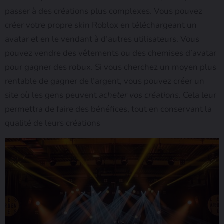
passer à des créations plus complexes. Vous pouvez
créer votre propre skin Roblox en téléchargeant un
avatar et en le vendant à d’autres utilisateurs. Vous
pouvez vendre des vêtements ou des chemises d’avatar
pour gagner des robux. Si vous cherchez un moyen plus
rentable de gagner de l’argent, vous pouvez créer un
site où les gens peuvent
acheter vos créations.
Cela leur
permettra de faire des bénéfices, tout en conservant la
qualité de leurs créations