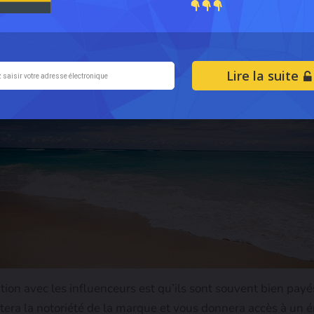
nt leurs points de vue
Lire la suite
ation avec les influenceurs est qu’ils sont souvent bien payé
ra la notoriété de la marque et vous donnera accès à un é