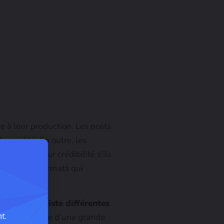
e à leur production. Les posts
e qualité. En outre, les
e perdre leur crédibilité s’ils
us cher les formats qui
ectement.
Il existe différentes
t.
agram dispose d’une grande