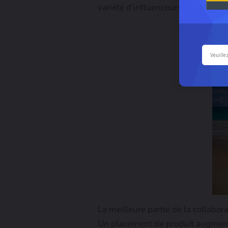
variété d’influenceurs qui partage
La meilleure partie de la collabor
Un placement de produit augmente