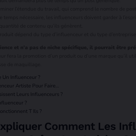
uit demandera plus de temps qu’un post générique.
iner l’étendue du travail, qui comprend le nombre de posts
e temps nécessaire, les influenceurs doivent garder à l’espr
 quantité de contenu qu’ils génèrent.
oduit dépend du type d’influenceur et du type d’entreprise 
ience et n’a pas de niche spécifique, il pourrait être pr
ur fera la promotion d’un produit ou d’une marque qu’il util
sse de maquillage.
Un Influenceur ?
ceur Artiste Pour Faire…
ssent Leurs Influenceurs ?
fluenceur ?
nctionnent T Ils ?
 Expliquer Comment Les Inf