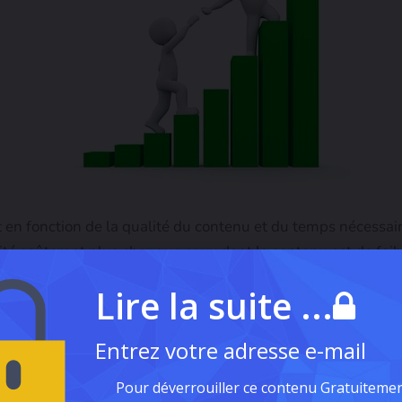
 en fonction de la qualité du contenu et du temps nécessair
té coûteront plus cher que ceux dont le contenu est de faibl
rais d’urgence pour la création de contenu, car ils risquent d
Lire la suite ...
uvaise qualité. Enfin, les influenceurs peuvent facturer pl
Entrez votre adresse e-mail
édias sociaux, vous devez savoir comment les utiliser corr
Pour déverrouiller ce contenu Gratuitemen
re produit, et elles peuvent vous aider à le faire.
Inst