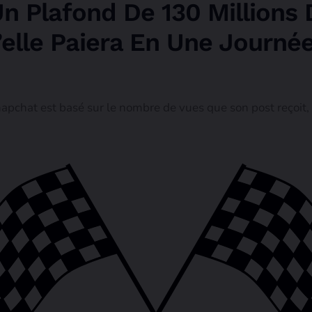
Un Plafond De 130 Millions 
elle Paiera En Une Journé
chat est basé sur le nombre de vues que son post reçoit, m