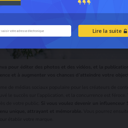
Lire la suite
 pour éditer des photos et des vidéos, et la publicatio
ence et à augmenter vos chances d’atteindre votre object
me de médias sociaux populaire pour les créateurs de cont
vé le succès sur l’application, et la concurrence est féroce. 
ès de votre public.
Si vous voulez devenir un influenceur 
ntenu unique, attrayant et mémorable.
Vous pourrez ensuite
our établir votre marque.