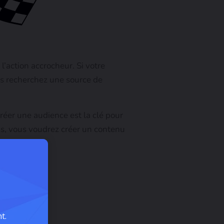
l’action accrocheur. Si votre
ous recherchez une source de
réer une audience est la clé pour
as, vous voudrez créer un contenu
t.