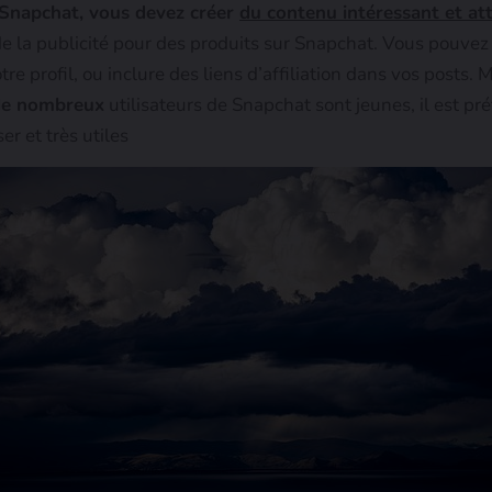
 Snapchat, vous devez créer
du contenu intéressant et att
de la publicité pour des produits sur Snapchat. Vous pouve
tre profil, ou inclure des liens d’affiliation dans vos posts.
de nombreux
utilisateurs de Snapchat sont jeunes, il est p
er et très utiles