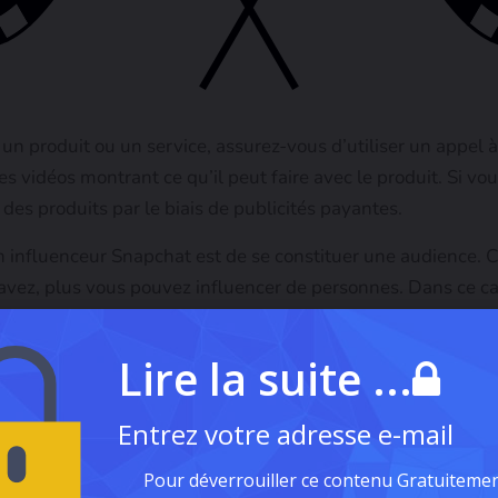
 produit ou un service, assurez-vous d’utiliser un appel à 
tes vidéos montrant ce qu’il peut faire avec le produit. Si v
des produits par le biais de publicités payantes.
 influenceur Snapchat est de se constituer une audience. C
 avez, plus vous pouvez influencer de personnes. Dans ce c
blic cible
Lire la suite ...
Entrez votre adresse e-mail
Pour déverrouiller ce contenu Gratuitemen