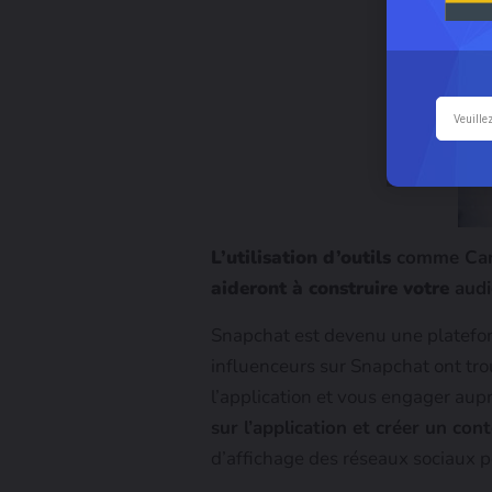
L’utilisation d’outils
comme Canva
aideront à construire votre
audi
Snapchat est devenu une platefor
influenceurs sur Snapchat ont trou
l’application et vous engager aupr
sur l’application et créer un co
d’affichage des réseaux sociaux p