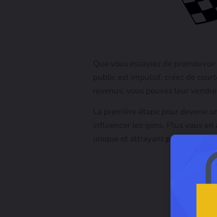
Que vous essayiez de promouvoir un
public est impulsif, créez de cour
revenus, vous pouvez leur vendre 
La première étape pour devenir un
influencer les gens. Plus vous en
unique et attrayant
pour votre pu