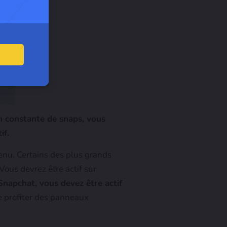
n constante de snaps, vous
if.
enu. Certains des plus grands
Vous devrez être actif sur
Snapchat, vous devez être actif
 profiter des panneaux