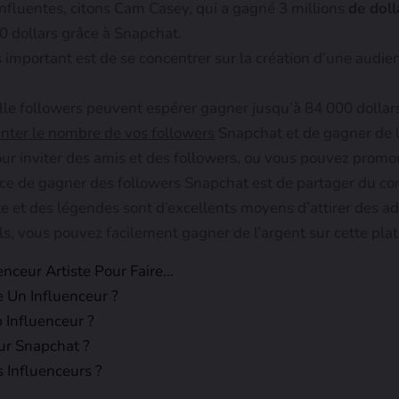
nfluentes, citons Cam Casey, qui a gagné 3 millions
de dol
 dollars grâce à Snapchat.
s important est de se concentrer sur la création d’une aud
lle followers peuvent espérer gagner jusqu’à 84 000 dollars
ter le nombre de vos followers
Snapchat et de gagner de l’
r inviter des amis et des followers, ou vous pouvez promouv
ace de gagner des followers Snapchat est de partager du 
e et des légendes sont d’excellents moyens d’attirer des a
ils, vous pouvez facilement gagner de l’argent sur cette pl
ceur Artiste Pour Faire…
Un Influenceur ?
 Influenceur ?
ur Snapchat ?
 Influenceurs ?