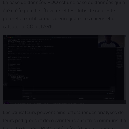
La base de données PDO est une base de données qui a
été créée pour les éleveurs et les clubs de race. Elle
permet aux utilisateurs d’enregistrer les chiens et de
calculer le COI et l’AVK
Les utilisateurs peuvent ainsi effectuer des analyses de
leurs pedigrees et découvrir leurs ancêtres communs. La
base de données PDO a été créée à l’origine pour les