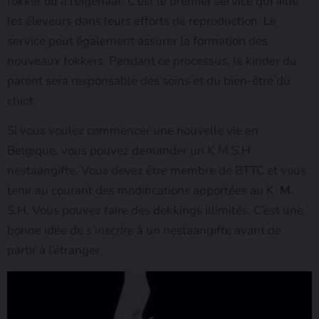
fokker ou à l’eigenaar. C’est le premier service qui aide
les éleveurs dans leurs efforts de reproduction. Le
service peut également assurer la formation des
nouveaux fokkers. Pendant ce processus, le kinder du
parent sera responsable des soins et du bien-être du
chiot.
Si vous voulez commencer une nouvelle vie en
Belgique, vous pouvez demander un K.M.S.H.
nestaangifte. Vous devez être membre de BTTC et vous
tenir au courant des modifications apportées au K.
M.
S.H. Vous pouvez faire des dekkings illimités. C’est une
bonne idée de
s’inscrire à un
nestaangifte avant de
partir à l’étranger