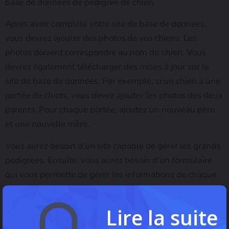
base de données de pedigree de chien.
Après avoir complété votre site de base de données,
vous devrez ajouter des photos de vos chiens. Les
photos doivent correspondre au nom du chien. Vous
devrez également télécharger des mises à jour sur le
site de base de données. Par exemple, si un chien a une
portée de
chiots, vous devez ajouter les
photos des deux
parents. Pour chaque portée, ajoutez un nouveau père
et une nouvelle mère.
Vous aurez besoin d’un site capable de gérer les grands
pedigrees. Ensuite, vous aurez besoin d’un formulaire
qui vous permette de gérer les informations de chaque
chien. Ensuite, vous pouvez ajouter des photos des
parents de chaque chiot, ainsi que des autres frères et
Lire la suite
sœurs du chien