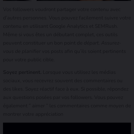
Vos followers voudront partager votre contenu avec
d’autres personnes. Vous pouvez facilement suivre votre
contenu en utilisant Google Analytics et SEMRush.
Même si vous êtes un débutant complet, ces outils
peuvent constituer un bon point de
départ. Assurez-
vous de planifier
vos posts afin qu’ils soient pertinents
pour votre public cible.
Soyez pertinent.
Lorsque vous utilisez les médias
sociaux, vous recevrez souvent des commentaires ou
des likes. Soyez réactif face à eux. Si possible, répondez
aux questions posées par vos followers. Vous pouvez
également ” aimer ” les commentaires comme moyen de
montrer votre appréciation