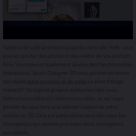
Après avoir créé la mise en page de votre site Web, vous
pouvez ajouter des photos et des vidéos de vos produits
finis. Vous pouvez également ajouter des fonctionnalités
interactives. Space Designer 3D vous permet de choisir
des objets
dans un menu et de créer
un plan d’étage
interactif. Ce logiciel propose également des vues
bidimensionnelles et tridimensionnelles, ce qui vous
permet de vous faire une idée de l’aspect de votre
cuisine en 3D. Cela est particulièrement utile pour les
concepteurs qui veulent présenter leurs conceptions
aux clients.