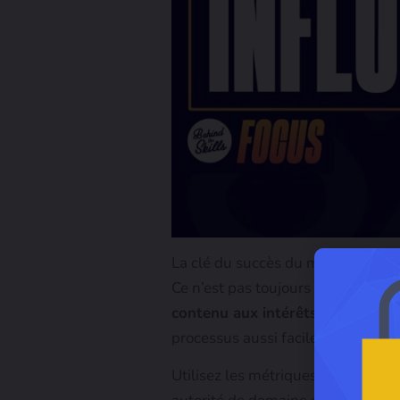
La clé du succès du marketing d’i
Ce n’est pas toujours une tâche fac
contenu aux intérêts de votre pub
processus aussi facile que possibl
Utilisez les métriques des médias