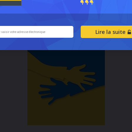
de followers élevés. Vous pouvez également vérifier leur rat
savoir s’ils ont des adeptes de grande qualité ou s’ils sont
Lire la suite