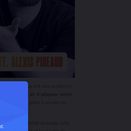
nfluenceurs qui ont une audience.
 votre public
et d’adapter votre
es pour vous aider à rendre ce
rchez une autorité de page, une
t.