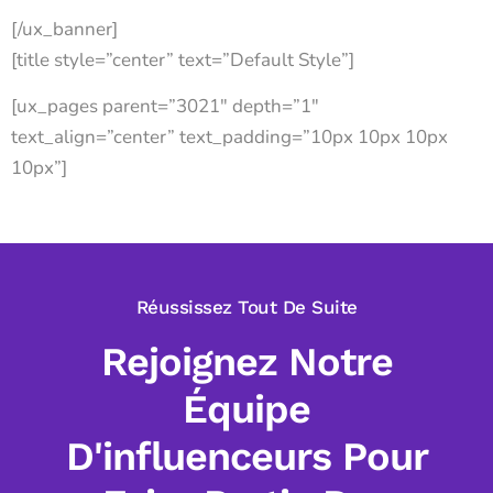
[/ux_banner]
[title style=”center” text=”Default Style”]
[ux_pages parent=”3021″ depth=”1″
text_align=”center” text_padding=”10px 10px 10px
10px”]
Réussissez Tout De Suite
Rejoignez Notre
Équipe
D'influenceurs Pour