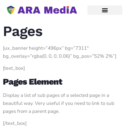
Pages
[ux_banner height=”496px” bg=”7311″
bg_overlay=”rgba(0, 0, 0, 0.06)” bg_pos=”52% 2%”]
[text_box]
Pages Element
Display a list of sub pages of a selected page in a
beautiful way. Very useful if you need to link to sub
pages from a parent page.
[/text_box]