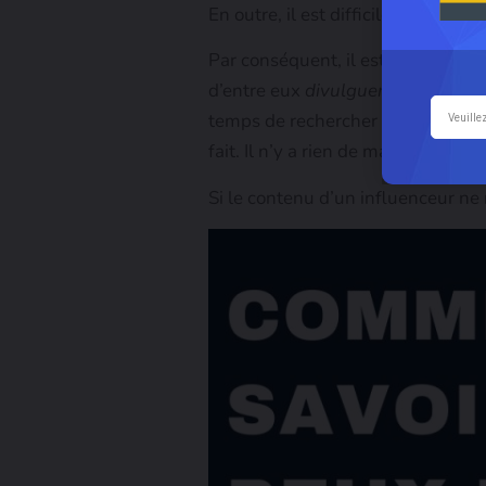
En outre, il est difficile d’ignorer
Par conséquent, il est important 
d’entre eux
divulguent combien il
temps de rechercher les profils de
fait. Il n’y a rien de mal à essayer
Si le contenu d’un influenceur ne