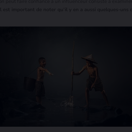
’on peut faire confiance à un influenceur consiste à examiner
l est important de noter qu’il y en a aussi quelques-uns 