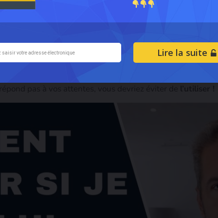
 les laissez-passer pour les célébrités et leurs laissez-passer 
de regarder les détails de la relation financière d’un influ
s
gagnent grâce au contenu sponsorisé, mais il y en a aussi
Lire la suite
s influenceurs, et ne vous laissez pas berner par ces publici
, tant que vous êtes prêt à y mettre du vôtre.
 répond pas à vos attentes, vous devriez éviter de
l’utiliser !