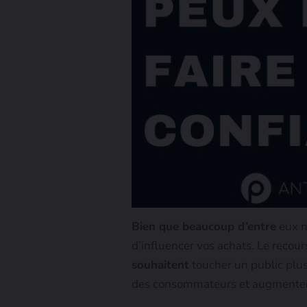
Bien que beaucoup d’entre
eux n
d’influencer vos achats. Le recou
souhaitent
toucher un public plus 
des consommateurs et augmenter l