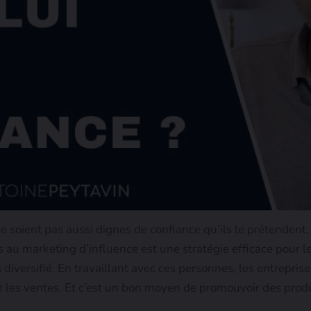
e soient pas aussi dignes de confiance qu’ils le prétendent,
rs au marketing d’influence est une stratégie efficace pour 
diversifié. En travaillant avec ces personnes, les entrepris
es ventes. Et c’est un bon moyen de promouvoir des produ