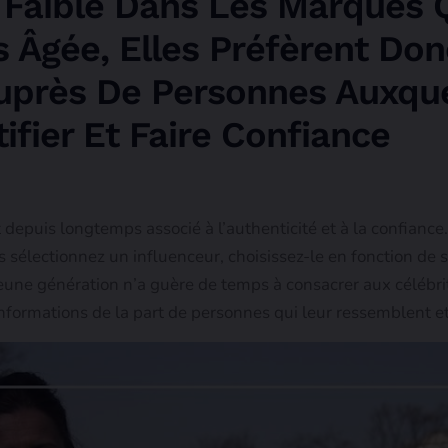
 Faible Dans Les Marques 
s Âgée, Elles Préfèrent Do
uprès De Personnes Auxque
ifier Et Faire Confiance
 depuis longtemps associé à l’authenticité et à la confianc
us sélectionnez un influenceur, choisissez-le en fonction de s
eune génération n’a guère de temps à consacrer aux célébr
nformations de la part de personnes qui leur ressemblent e