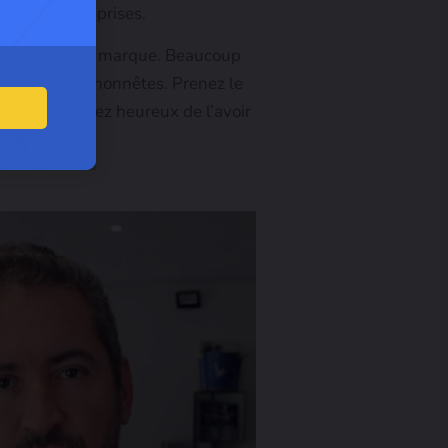
pour les entreprises.
enceur avec une marque. Beaucoup
 qui sont malhonnêtes. Prenez le
tés. Vous serez heureux de l’avoir