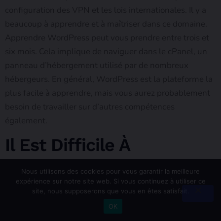
configuration des VPN et les lois internationales. Il y a
beaucoup à apprendre et à maîtriser dans ce domaine.
Apprendre WordPress peut vous prendre entre trois et
six mois. Cela implique de naviguer dans le cPanel, un
panneau d’hébergement utilisé par de nombreux
hébergeurs. En général, WordPress est la plateforme la
plus facile à apprendre, mais vous aurez probablement
besoin de travailler sur d’autres compétences
également.
Il Est Difficile À
Comprendre
Nous utilisons des cookies pour vous garantir la meilleure
expérience sur notre site web. Si vous continuez à utiliser ce
Si vous êtes un débutant en WordPress, il est
site, nous supposerons que vous en êtes satisfait.
important de comprendre comment cette plateforme
OK
populaire fonctionne
. WordPress est un logiciel open-